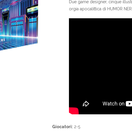
Due game designer, cinque illust
orgia apocalittica di HUMOR NER
Giocatori:
2-5