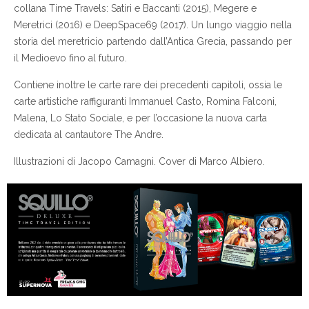
collana Time Travels: Satiri e Baccanti (2015), Megere e
Meretrici (2016) e DeepSpace69 (2017). Un lungo viaggio nella
storia del meretricio partendo dall’Antica Grecia, passando per
il Medioevo fino al futuro.
Contiene inoltre le carte rare dei precedenti capitoli, ossia le
carte artistiche raffiguranti Immanuel Casto, Romina Falconi,
Malena, Lo Stato Sociale, e per l’occasione la nuova carta
dedicata al cantautore The Andre.
Illustrazioni di Jacopo Camagni. Cover di Marco Albiero.