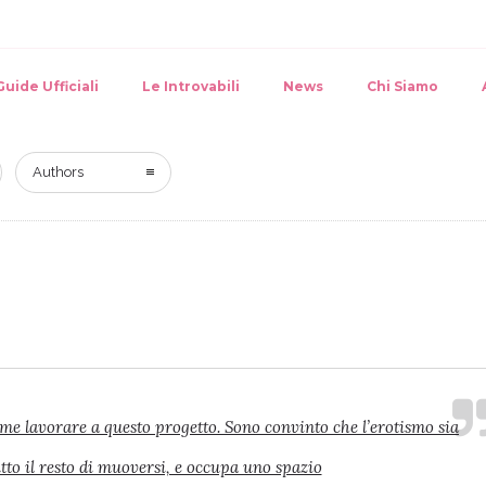
Guide Ufficiali
Le Introvabili
News
Chi Siamo
Authors
 me lavorare a questo progetto. Sono convinto che l’erotismo sia
tto il resto di muoversi, e occupa uno spazio